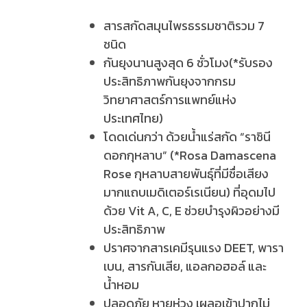
สารสกัดสมุนไพรธรรมชาติรวม 7
ชนิด
กันยุงนานสูงสุด 6 ชั่วโมง(*รับรอง
ประสิทธิภาพกันยุงจากกรม
วิทยาศาสตร์การแพทย์แห่ง
ประเทศไทย)
โดดเด่นกว่า ด้วยน้ำแร่สกัด “ราชินี
ดอกกุหลาบ” (*Rosa Damascena
Rose กุหลาบสายพันธุ์ที่มีชื่อเสียง
มากแถบเมดิเตอร์เรเนียน) ที่อุดมไป
ด้วย Vit A, C, E ช่วยบำรุงผิวอย่างมี
ประสิทธิภาพ
ปราศจากสารเคมีรุนแรง DEET, พารา
เบน, สารกันเสีย, แอลกอฮอล์ และ
น้ำหอม
ปลอดภัย หายห่วง เผลอเข้าปากไม่