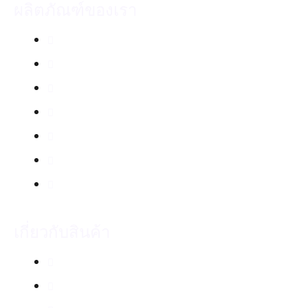
ผลิตภัณฑ์ของเรา
จุลินทรีย์ กรีนเมท SM700
สเปรย์กันยุงตะไคร้หอม
สเปรย์กันยุง ออร์แกนิค คาโมมายล์
สเปรย์กันยุง ออร์แกนิค ลาเวนเดอร์
แชมพูสุนัข 2 in 1
แชมพูสุนัข No Tear
โลชั่นเช็ดหูสุนัขและแมว
เกี่ยวกับสินค้า
สั่งซื้อสินค้า
จัดส่งสินค้า