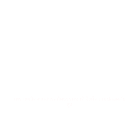
นโยบายผลิตภัณฑ์
ห่วงใยและใส่ใจในคุณภาพชีวิต สิ่งแวดล้อม และสังคมที่ยั่งยืน
เป็นมิตรต่อสิ่งแวดล้อม
เพราะผลิตจากสารสกัดธรรมชาติ จึงมีความปลอดภัย
สูง