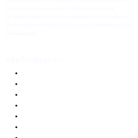
ปลอดภัยและมีประสิทธิภาพ โดยผ่านการทดสอบอย่างละเอียดจาก
กรมวิทยาศาสตร์ทางการแพทย์ เรายังยึดถือการสนับสนุน
ภูมิปัญญาไทยอย่างแข็งแรง โดยการผลิตสินค้าในประเทศไทย เรา
คือเพื่อนที่คุณสามารถเชื่อใจได้ในการดูแลคุณภาพชีวิตของคุณและ
โลกใบนี้พร้อมกัน
ผลิตภัณฑ์ของเรา
จุลินทรีย์ กรีนเมท SM700
สเปรย์กันยุงตะไคร้หอม
สเปรย์กันยุง ออร์แกนิค คาโมมายล์
สเปรย์กันยุง ออร์แกนิค ลาเวนเดอร์
แชมพูสุนัข 2 in 1
แชมพูสุนัข No Tear