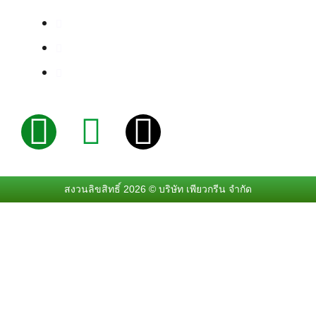
โทร. 02-746-5937-8
Fax. 02-746-5938
Email : puregreen@hotmail.co.th
L
F
T
i
a
i
n
c
k
สงวนลิขสิทธิ์ 2026 © บริษัท เพียวกรีน จำกัด
e
e
t
b
o
o
k