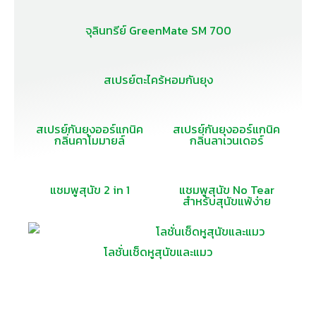
จุลินทรีย์ GreenMate SM 700
สเปรย์ตะไคร้หอมกันยุง
สเปรย์กันยุงออร์แกนิค
สเปรย์กันยุงออร์แกนิค
กลิ่นคาโมมายล์
กลิ่นลาเวนเดอร์
แชมพูสุนัข 2 in 1
แชมพูสุนัข No Tear
สำหรับสุนัขแพ้ง่าย
โลชั่นเช็ดหูสุนัขและแมว