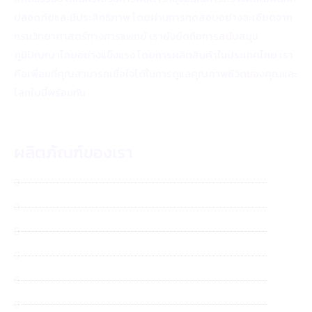
ปลอดภัยและมีประสิทธิภาพ โดยผ่านการทดสอบอย่างละเอียดจาก
กรมวิทยาศาสตร์ทางการแพทย์ เรายังยึดถือการสนับสนุน
ภูมิปัญญาไทยอย่างแข็งแรง โดยการผลิตสินค้าในประเทศไทย เรา
คือเพื่อนที่คุณสามารถเชื่อใจได้ในการดูแลคุณภาพชีวิตของคุณและ
โลกใบนี้พร้อมกัน
ผลิตภัณฑ์ของเรา
จุลินทรีย์ กรีนเมท SM700
สเปรย์กันยุงตะไคร้หอม
สเปรย์กันยุง ออร์แกนิค คาโมมายล์
สเปรย์กันยุง ออร์แกนิค ลาเวนเดอร์
แชมพูสุนัข 2 in 1
แชมพูสุนัข No Tear