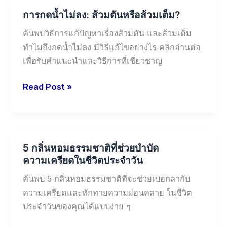
การ
การกดน้ำไม่ลง: ส้วมตันหรือส้วมเต็ม?
กด
น้ำ
ค้นพบวิธีการแก้ปัญหาเรื่องส้วมตัน และส้วมเต็ม
ไม่
ทำไมถึงกดน้ำไม่ลง มีวิธีแก้ไขอย่างไร คลิกอ่านต่อ
ลง:
เพื่อรับคำแนะนำและวิธีการที่เชี่ยวชาญ
ส้วม
ตัน
Read Post »
หรือ
ส้วม
เต็ม?
5
5 กลิ่นหอมธรรมชาติที่ช่วยบำบัด
กลิ่น
ความเครียดในชีวิตประจำวัน
หอม
ธรรมชาติ
ค้นพบ 5 กลิ่นหอมธรรมชาติที่จะช่วยเบอกลากับ
ที่
ความเครียดและทักทายความผ่อนคลาย ในชีวิต
ช่วย
ประจำวันของคุณได้แบบง่าย ๆ
บำบัด