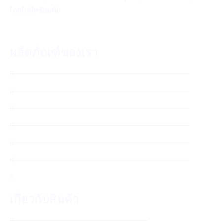
โลกใบนี้พร้อมกัน
ผลิตภัณฑ์ของเรา
จุลินทรีย์ กรีนเมท SM700
สเปรย์กันยุงตะไคร้หอม
สเปรย์กันยุง ออร์แกนิค คาโมมายล์
สเปรย์กันยุง ออร์แกนิค ลาเวนเดอร์
แชมพูสุนัข 2 in 1
แชมพูสุนัข No Tear
โลชั่นเช็ดหูสุนัขและแมว
เกี่ยวกับสินค้า
สั่งซื้อสินค้า