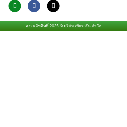
i
a
i
n
c
k
e
e
t
b
o
o
k
สงวนลิขสิทธิ์ 2026 © บริษัท เพียวกรีน จำกัด
o
k